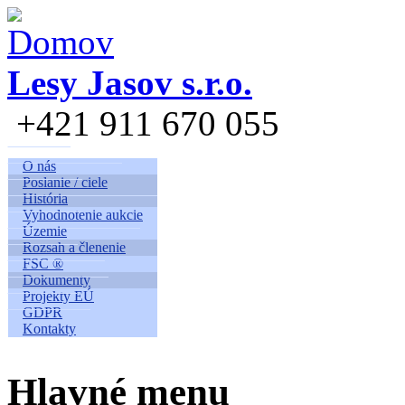
Skočiť na hlavný obsah
Lesy Jasov s.r.o.
+421 911 670 055
O nás
Poslanie / ciele
História
Vyhodnotenie aukcie
Územie
Rozsah a členenie
FSC ®
Dokumenty
Projekty EÚ
GDPR
Kontakty
Hlavné menu