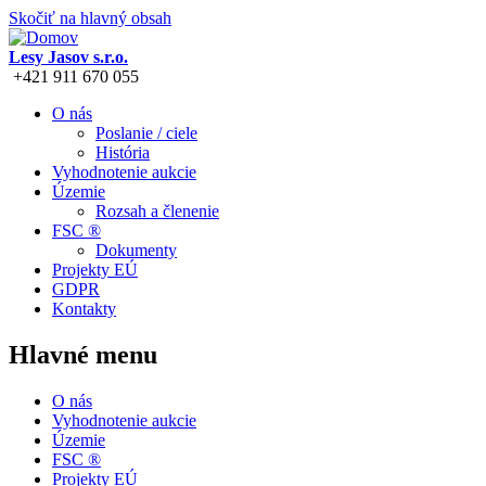
Skočiť na hlavný obsah
Lesy Jasov s.r.o.
+421 911 670 055
O nás
Poslanie / ciele
História
Vyhodnotenie aukcie
Územie
Rozsah a členenie
FSC ®
Dokumenty
Projekty EÚ
GDPR
Kontakty
Hlavné menu
O nás
Vyhodnotenie aukcie
Územie
FSC ®
Projekty EÚ