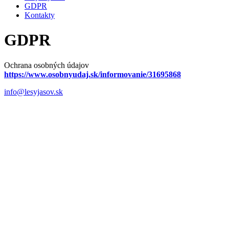
GDPR
Kontakty
GDPR
Ochrana osobných údajov
https://www.osobnyudaj.sk/informovanie/31695868
info@lesyjasov.sk
+421 911 670 055
Lesy Jasov, s.r.o.
Podzámok 166/28
044 23 Jasov